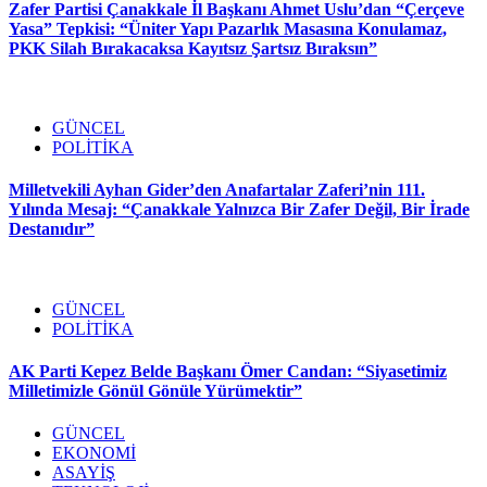
Zafer Partisi Çanakkale İl Başkanı Ahmet Uslu’dan “Çerçeve
Yasa” Tepkisi: “Üniter Yapı Pazarlık Masasına Konulamaz,
PKK Silah Bırakacaksa Kayıtsız Şartsız Bıraksın”
GÜNCEL
POLİTİKA
Milletvekili Ayhan Gider’den Anafartalar Zaferi’nin 111.
Yılında Mesaj: “Çanakkale Yalnızca Bir Zafer Değil, Bir İrade
Destanıdır”
GÜNCEL
POLİTİKA
AK Parti Kepez Belde Başkanı Ömer Candan: “Siyasetimiz
Milletimizle Gönül Gönüle Yürümektir”
GÜNCEL
EKONOMİ
ASAYİŞ