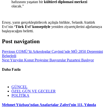
hafızasını yaşatan bir
kültürel diplomasi merkezi
olacak.”
Ersoy, yarın gerçekleştirilecek açılışla birlikte, Selanik Atatürk
Evi’nin
‘Türk Evi’ konseptiyle
yeniden ziyaretçilerini ağırlamaya
başlayacağını belirtti.
Post navigation
Previous
ÇOMÜ’lü Arkeologlar Çayönü’nde MÖ 2850 Depremini
Belgeledi
Next
Yüzyılın Konut Projesine Başvurular Pazartesi Başlıyor
Daha Fazla
GÜNCEL
ÖZEL GÜN VE GECELER
POLİTİKA
Mehmet Yüzbaşı’ndan Anafartalar Zaferi’nin 111. Yılında