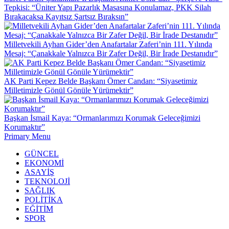
Tepkisi: “Üniter Yapı Pazarlık Masasına Konulamaz, PKK Silah
Bırakacaksa Kayıtsız Şartsız Bıraksın”
Milletvekili Ayhan Gider’den Anafartalar Zaferi’nin 111. Yılında
Mesaj: “Çanakkale Yalnızca Bir Zafer Değil, Bir İrade Destanıdır”
AK Parti Kepez Belde Başkanı Ömer Candan: “Siyasetimiz
Milletimizle Gönül Gönüle Yürümektir”
Başkan İsmail Kaya: “Ormanlarımızı Korumak Geleceğimizi
Korumaktır”
Primary Menu
GÜNCEL
EKONOMİ
ASAYİŞ
TEKNOLOJİ
SAĞLIK
POLİTİKA
EĞİTİM
SPOR