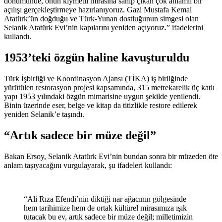
dönümünde, onun kıymetli mirasına sahip çıkan çok anlamlı bir
açılışı gerçekleştirmeye hazırlanıyoruz. Gazi Mustafa Kemal
Atatürk’ün doğduğu ve Türk-Yunan dostluğunun simgesi olan
Selanik Atatürk Evi’nin kapılarını yeniden açıyoruz.” ifadelerini
kullandı.
1953’teki özgün haline kavuşturuldu
Türk İşbirliği ve Koordinasyon Ajansı (TİKA) iş birliğinde
yürütülen restorasyon projesi kapsamında, 315 metrekarelik üç katlı
yapı 1953 yılındaki özgün mimarisine uygun şekilde yenilendi.
Binin üzerinde eser, belge ve kitap da titizlikle restore edilerek
yeniden Selanik’e taşındı.
“Artık sadece bir müze değil”
Bakan Ersoy, Selanik Atatürk Evi’nin bundan sonra bir müzeden öte
anlam taşıyacağını vurgulayarak, şu ifadeleri kullandı:
“Ali Rıza Efendi’nin diktiği nar ağacının gölgesinde
hem tarihimize hem de ortak kültürel mirasımıza ışık
tutacak bu ev, artık sadece bir müze değil; milletimizin