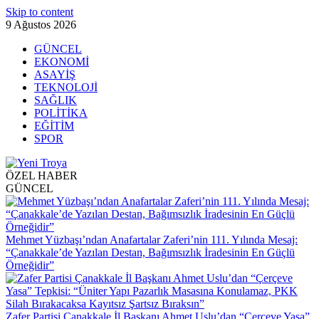
Skip to content
9 Ağustos 2026
GÜNCEL
EKONOMİ
ASAYİŞ
TEKNOLOJİ
SAĞLIK
POLİTİKA
EĞİTİM
SPOR
ÖZEL HABER
GÜNCEL
Mehmet Yüzbaşı’ndan Anafartalar Zaferi’nin 111. Yılında Mesaj:
“Çanakkale’de Yazılan Destan, Bağımsızlık İradesinin En Güçlü
Örneğidir”
Zafer Partisi Çanakkale İl Başkanı Ahmet Uslu’dan “Çerçeve Yasa”