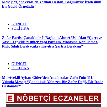
Mesaj: “Çanakkale’de Yazılan Destan, Bağımsızlık İradesinin
En Güçlü Örneğidir”
GÜNCEL
POLİTİKA
Zafer Partisi Çanakkale İl Başkanı Ahmet Uslu’dan “Çerçeve
Yasa” Tepkisi: “Üniter Yapı Pazarlık Masasına Konulamaz,
PKK Silah Bırakacaksa Kayıtsız Şartsız Bıraksın”
GÜNCEL
POLİTİKA
Milletvekili Ayhan Gider’den Anafartalar Zaferi’nin 111.
Yılında Mesaj: “Çanakkale Yalnızca Bir Zafer Değil, Bir İrade
Destanıdır”